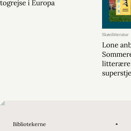
togrejse i Europa
Skønlitteratur
Lone anb
Sommer
litterære
superstj
Bibliotekerne