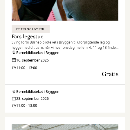
FRITID OG LIVSSTIL
Fars legestue
Sving forbi Børnebiblioteket i Bryggen til uforpligtende leg og
hygge med dit barn, når vi hver onsdag mellem kl. 11 og 13 finder
legetøjet frem og inviterer til Fars legestue.
Børnebiblioteket i Bryggen
16. september 2026
11:00 - 13:00
Gratis
Børnebiblioteket i Bryggen
Fars
23. september 2026
legestue
11:00 - 13:00