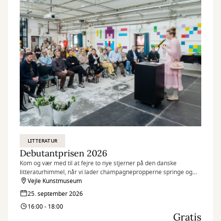
LITTERATUR
Debutantprisen 2026
Kom og vær med til at fejre to nye stjerner på den danske
litteraturhimmel, når vi lader champagnepropperne springe og
uddeler Danmarks største debutantpris på 2 x 50.000 kr. - Bodil og
Vejle Kunstmuseum
Jørgen Munch-Christensens debutantpris.
25. september 2026
16:00 - 18:00
Gratis