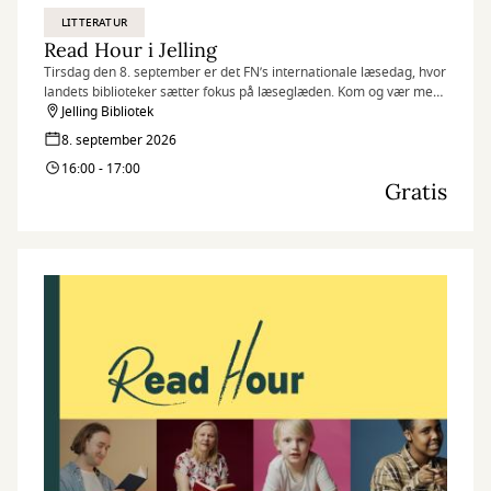
LITTERATUR
Read Hour i Jelling
Tirsdag den 8. september er det FN’s internationale læsedag, hvor
landets biblioteker sætter fokus på læseglæden. Kom og vær med,
når vi markerer dagen på flere af vores biblioteker med Read
Jelling Bibliotek
Hour, hvor vi læser så meget, som vi kan på én time.
8. september 2026
16:00 - 17:00
Gratis