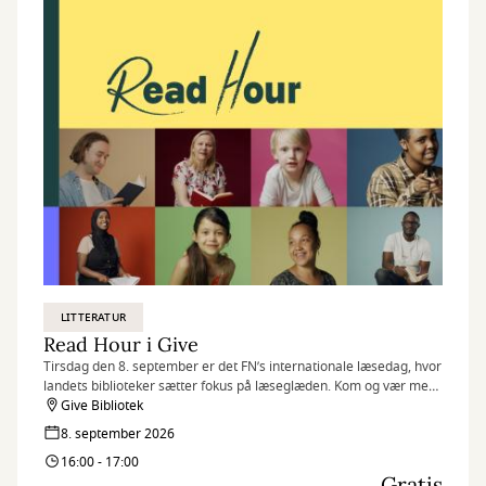
LITTERATUR
Read Hour i Give
Tirsdag den 8. september er det FN’s internationale læsedag, hvor
landets biblioteker sætter fokus på læseglæden. Kom og vær med,
når vi markerer dagen på flere af vores biblioteker med Read
Give Bibliotek
Hour, hvor vi læser så meget, som vi kan på én time.
8. september 2026
16:00 - 17:00
Gratis