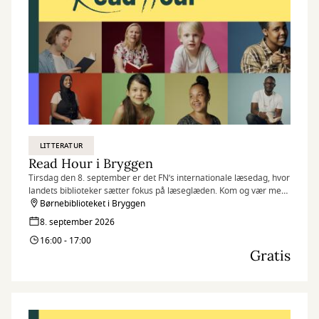
LITTERATUR
Read Hour i Bryggen
Tirsdag den 8. september er det FN’s internationale læsedag, hvor
landets biblioteker sætter fokus på læseglæden. Kom og vær med,
når vi markerer dagen på flere af vores biblioteker med Read
Børnebiblioteket i Bryggen
Hour, hvor vi læser så meget, som vi kan på én time.
8. september 2026
16:00 - 17:00
Gratis