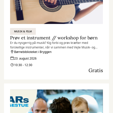
MUSIK & FILM
Prøv et instrument // workshop for børn
Er du nysgerrig på musik? Kig forbi og prøv kræfter med
forskellige instrumenter, når vi sammen med Vejle Musik- og
Kulturskole inviterer til et par sjove og inspirerende musikalske
Børnebiblioteket i Bryggen
timer på Børnebiblioteket i Bryggen.
23. august 2026
10:30 - 12:30
Gratis