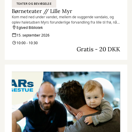
TEATER OG BEVÆGELSE
Børneteater // Lille Myr
Kom med ned under vandet, mellem de vuggende vandaks, og
oplev haletudsen Myrs forunderlige forvandling fra lille til frø, når
Teatret st. tv besøger Egtved Bibliotek med en sanselig forestilling
Egtved Bibliotek
for de små.
15. september 2026
10:00 - 10:30
Gratis - 20 DKK