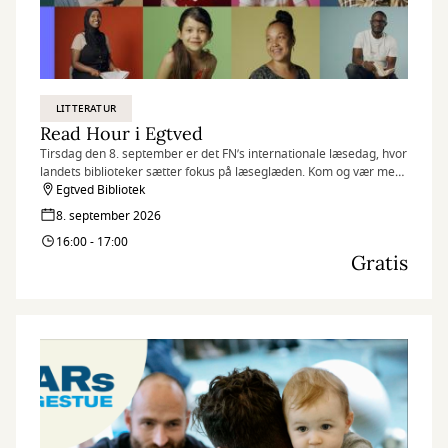
LITTERATUR
Read Hour i Egtved
Tirsdag den 8. september er det FN’s internationale læsedag, hvor
landets biblioteker sætter fokus på læseglæden. Kom og vær med,
når vi markerer dagen på flere af vores biblioteker med Read
Egtved Bibliotek
Hour, hvor vi læser så meget, som vi kan på én time.
8. september 2026
16:00 - 17:00
Gratis