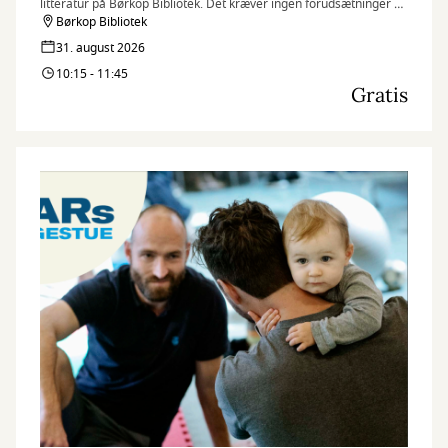
litteratur på Børkop Bibliotek. Det kræver ingen forudsætninger at
være med til Fælles Læsning - kun at du har lyst til at møde andre
Børkop Bibliotek
og tale sammen.
31. august 2026
10:15 - 11:45
Gratis