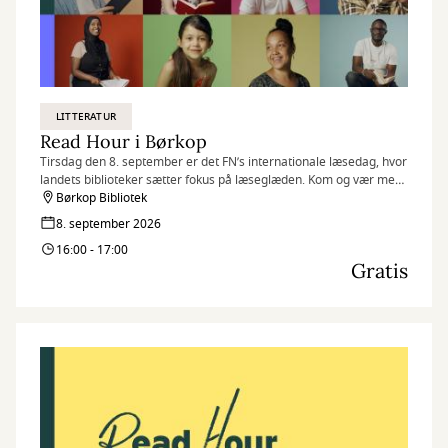
LITTERATUR
Read Hour i Børkop
Tirsdag den 8. september er det FN’s internationale læsedag, hvor
landets biblioteker sætter fokus på læseglæden. Kom og vær med,
når vi markerer dagen på flere af vores biblioteker med Read
Børkop Bibliotek
Hour, hvor vi læser så meget, som vi kan på én time.
8. september 2026
16:00 - 17:00
Gratis