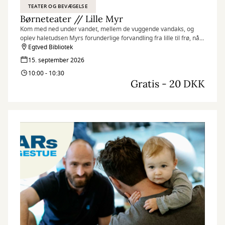
TEATER OG BEVÆGELSE
Børneteater // Lille Myr
Kom med ned under vandet, mellem de vuggende vandaks, og
oplev haletudsen Myrs forunderlige forvandling fra lille til frø, når
Teatret st. tv besøger Egtved Bibliotek med en sanselig forestilling
Egtved Bibliotek
for de små.
15. september 2026
10:00 - 10:30
Gratis - 20 DKK