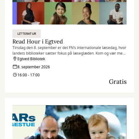
LITTERATUR
Read Hour i Egtved
Tirsdag den 8. september er det FN’s internationale læsedag, hvor
landets biblioteker sætter fokus på læseglæden. Kom og vær med,
når vi markerer dagen på flere af vores biblioteker med Read
Egtved Bibliotek
Hour, hvor vi læser så meget, som vi kan på én time.
8. september 2026
16:00 - 17:00
Gratis