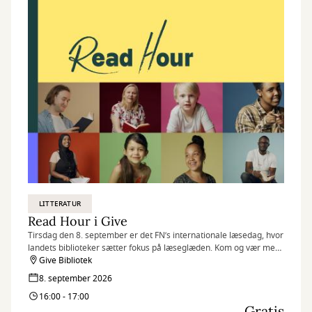
LITTERATUR
Read Hour i Give
Tirsdag den 8. september er det FN’s internationale læsedag, hvor
landets biblioteker sætter fokus på læseglæden. Kom og vær med,
når vi markerer dagen på flere af vores biblioteker med Read
Give Bibliotek
Hour, hvor vi læser så meget, som vi kan på én time.
8. september 2026
16:00 - 17:00
Gratis