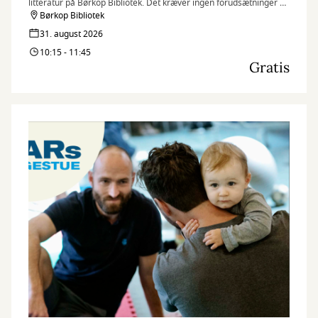
litteratur på Børkop Bibliotek. Det kræver ingen forudsætninger at
være med til Fælles Læsning - kun at du har lyst til at møde andre
Børkop Bibliotek
og tale sammen.
31. august 2026
10:15 - 11:45
Gratis