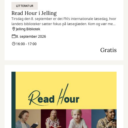
LITTERATUR
Read Hour i Jelling
Tirsdag den 8. september er det FN’s internationale læsedag, hvor
landets biblioteker sætter fokus på læseglæden. Kom og vær med,
når vi markerer dagen på flere af vores biblioteker med Read
Jelling Bibliotek
Hour, hvor vi læser så meget, som vi kan på én time.
8. september 2026
16:00 - 17:00
Gratis