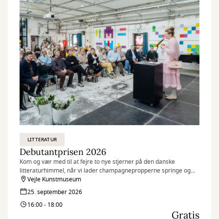
LITTERATUR
Debutantprisen 2026
Kom og vær med til at fejre to nye stjerner på den danske
litteraturhimmel, når vi lader champagnepropperne springe og
uddeler Danmarks største debutantpris på 2 x 50.000 kr. - Bodil og
Vejle Kunstmuseum
Jørgen Munch-Christensens debutantpris.
25. september 2026
16:00 - 18:00
Gratis