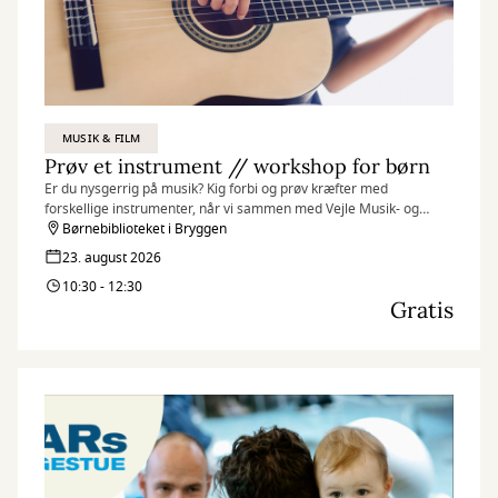
MUSIK & FILM
Prøv et instrument // workshop for børn
Er du nysgerrig på musik? Kig forbi og prøv kræfter med
forskellige instrumenter, når vi sammen med Vejle Musik- og
Kulturskole inviterer til et par sjove og inspirerende musikalske
Børnebiblioteket i Bryggen
timer på Børnebiblioteket i Bryggen.
23. august 2026
10:30 - 12:30
Gratis