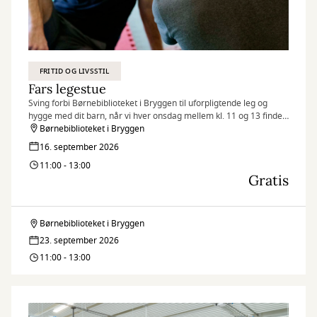
FRITID OG LIVSSTIL
Fars legestue
Sving forbi Børnebiblioteket i Bryggen til uforpligtende leg og
hygge med dit barn, når vi hver onsdag mellem kl. 11 og 13 finder
legetøjet frem og inviterer til Fars legestue.
Børnebiblioteket i Bryggen
16. september 2026
11:00 - 13:00
Gratis
Børnebiblioteket i Bryggen
Fars
23. september 2026
legestue
11:00 - 13:00