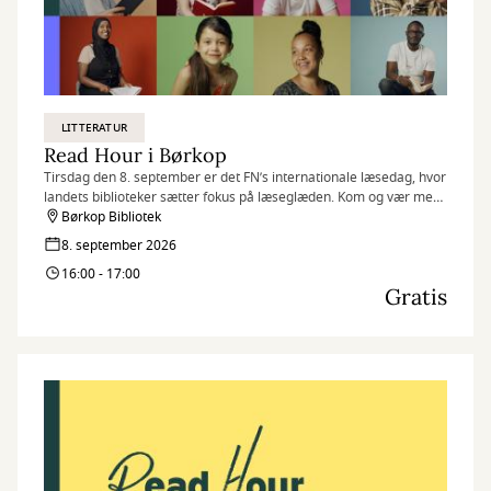
LITTERATUR
Read Hour i Børkop
Tirsdag den 8. september er det FN’s internationale læsedag, hvor
landets biblioteker sætter fokus på læseglæden. Kom og vær med,
når vi markerer dagen på flere af vores biblioteker med Read
Børkop Bibliotek
Hour, hvor vi læser så meget, som vi kan på én time.
8. september 2026
16:00 - 17:00
Gratis