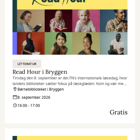
LITTERATUR
Read Hour i Bryggen
Tirsdag den 8. september er det FN’s internationale læsedag, hvor
landets biblioteker sætter fokus på læseglæden. Kom og vær med,
når vi markerer dagen på flere af vores biblioteker med Read
Børnebiblioteket i Bryggen
Hour, hvor vi læser så meget, som vi kan på én time.
8. september 2026
16:00 - 17:00
Gratis