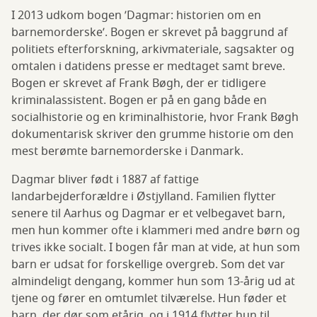
I 2013 udkom bogen ’Dagmar: historien om en
barnemorderske’. Bogen er skrevet på baggrund af
politiets efterforskning, arkivmateriale, sagsakter og
omtalen i datidens presse er medtaget samt breve.
Bogen er skrevet af Frank Bøgh, der er tidligere
kriminalassistent. Bogen er på en gang både en
socialhistorie og en kriminalhistorie, hvor Frank Bøgh
dokumentarisk skriver den grumme historie om den
mest berømte barnemorderske i Danmark.
Dagmar bliver født i 1887 af fattige
landarbejderforældre i Østjylland. Familien flytter
senere til Aarhus og Dagmar er et velbegavet barn,
men hun kommer ofte i klammeri med andre børn og
trives ikke socialt. I bogen får man at vide, at hun som
barn er udsat for forskellige overgreb. Som det var
almindeligt dengang, kommer hun som 13-årig ud at
tjene og fører en omtumlet tilværelse. Hun føder et
barn, der dør som etårig, og i 1914 flytter hun til