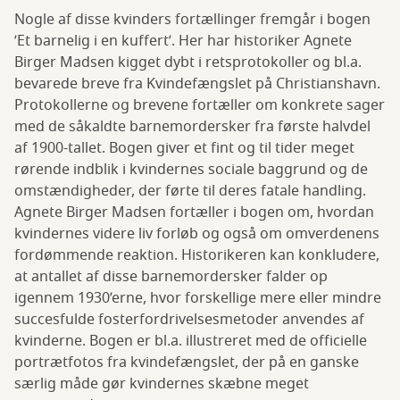
Nogle af disse kvinders fortællinger fremgår i bogen
’Et barnelig i en kuffert’. Her har historiker Agnete
Birger Madsen kigget dybt i retsprotokoller og bl.a.
bevarede breve fra Kvindefængslet på Christianshavn.
Protokollerne og brevene fortæller om konkrete sager
med de såkaldte barnemordersker fra første halvdel
af 1900-tallet. Bogen giver et fint og til tider meget
rørende indblik i kvindernes sociale baggrund og de
omstændigheder, der førte til deres fatale handling.
Agnete Birger Madsen fortæller i bogen om, hvordan
kvindernes videre liv forløb og også om omverdenens
fordømmende reaktion. Historikeren kan konkludere,
at antallet af disse barnemordersker falder op
igennem 1930’erne, hvor forskellige mere eller mindre
succesfulde fosterfordrivelsesmetoder anvendes af
kvinderne. Bogen er bl.a. illustreret med de officielle
portrætfotos fra kvindefængslet, der på en ganske
særlig måde gør kvindernes skæbne meget